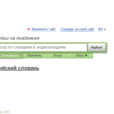
Запомнить сайт
Словарь на свой сайт
RU
едии на Академике
Найти!
Толкования
Переводы
Книги
Игры ⚽
ийский словарь
ру
.
2011
.