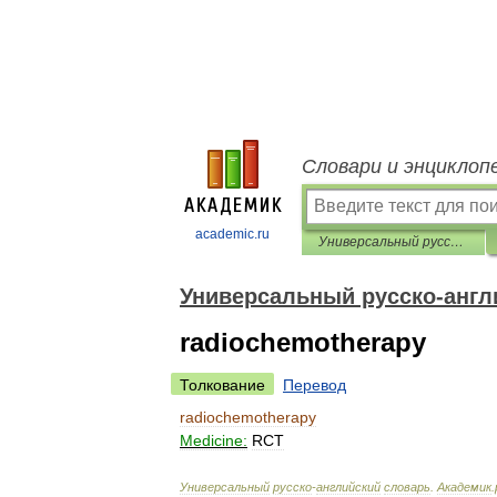
Словари и энциклоп
academic.ru
Универсальный русско-английский словарь
Универсальный русско-англ
radiochemotherapy
Толкование
Перевод
radiochemotherapy
Medicine:
RCT
Универсальный
русско
-
английский
словарь
.
Академик
.