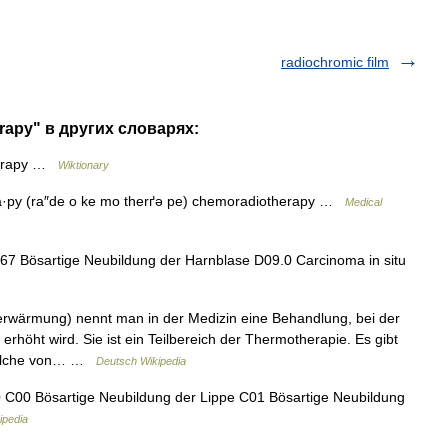
radiochromic film
rapy" в других словарях:
herapy …
Wiktionary
a·py (ra″de o ke mo therґə pe) chemoradiotherapy …
Medical
67 Bösartige Neubildung der Harnblase D09.0 Carcinoma in situ
rwärmung) nennt man in der Medizin eine Behandlung, bei der
rhöht wird. Sie ist ein Teilbereich der Thermotherapie. Es gibt
solche von… …
Deutsch Wikipedia
0 C00 Bösartige Neubildung der Lippe C01 Bösartige Neubildung
ipedia