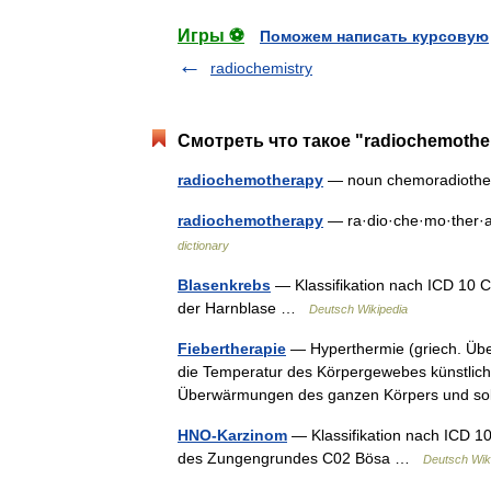
Игры ⚽
Поможем написать курсовую
radiochemistry
Смотреть что такое "radiochemothe
radiochemotherapy
— noun chemoradiot
radiochemotherapy
— ra·dio·che·mo·ther·
dictionary
Blasenkrebs
— Klassifikation nach ICD 10 C
der Harnblase …
Deutsch Wikipedia
Fiebertherapie
— Hyperthermie (griech. Übe
die Temperatur des Körpergewebes künstlich e
Überwärmungen des ganzen Körpers und 
HNO-Karzinom
— Klassifikation nach ICD 1
des Zungengrundes C02 Bösa …
Deutsch Wik