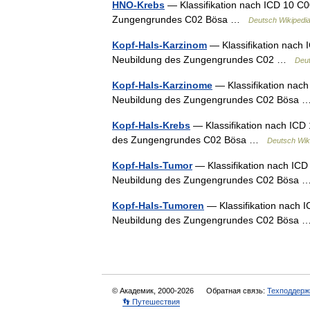
HNO-Krebs
— Klassifikation nach ICD 10 C0
Zungengrundes C02 Bösa …
Deutsch Wikipedi
Kopf-Hals-Karzinom
— Klassifikation nach 
Neubildung des Zungengrundes C02 …
Deut
Kopf-Hals-Karzinome
— Klassifikation nach
Neubildung des Zungengrundes C02 Bösa
Kopf-Hals-Krebs
— Klassifikation nach ICD
des Zungengrundes C02 Bösa …
Deutsch Wik
Kopf-Hals-Tumor
— Klassifikation nach ICD
Neubildung des Zungengrundes C02 Bösa
Kopf-Hals-Tumoren
— Klassifikation nach 
Neubildung des Zungengrundes C02 Bösa
© Академик, 2000-2026
Обратная связь:
Техподдерж
👣 Путешествия