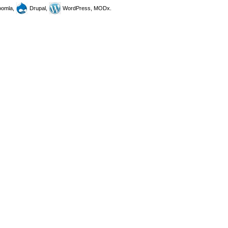
omla,
Drupal,
WordPress, MODx.